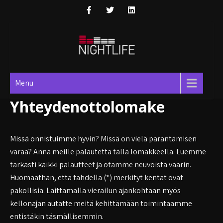
Skip
to
content
Nightlife
Menu
Yhteydenottolomake
Missä onnistuimme hyvin? Missä on vielä parantamisen
varaa? Anna meille palautetta tällä lomakkeella. Luemme
tarkasti kaikki palautteet ja otamme neuvoista vaarin.
Huomaathan, että tähdellä (*) merkityt kentät ovat
pakollisia. Laittamalla vierailun ajankohtaan myös
kellonajan autatte meitä kehittämään toimintaamme
entistäkin täsmällisemmin.