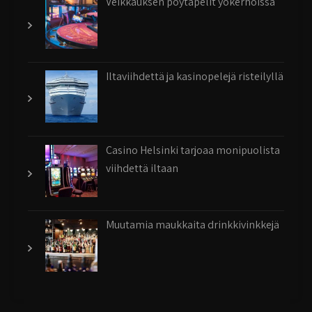
Veikkauksen pöytäpelit yökerhoissa
Iltaviihdettä ja kasinopelejä risteilyllä
Casino Helsinki tarjoaa monipuolista
viihdettä iltaan
Muutamia maukkaita drinkkivinkkejä