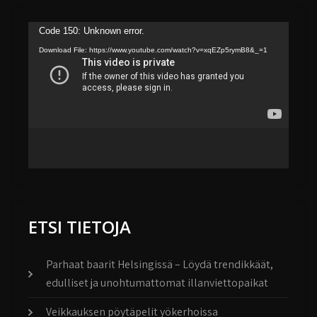
Video
Code 150: Unknown error.
Player
Download File: https://www.youtube.com/watch?v=xqEZp5rymB8&_=1
ETSI TIETOJA
Parhaat baarit Helsingissä – Löydä trendikkäät,
edulliset ja unohtumattomat illanviettopaikat
Veikkauksen pöytäpelit yökerhoissa